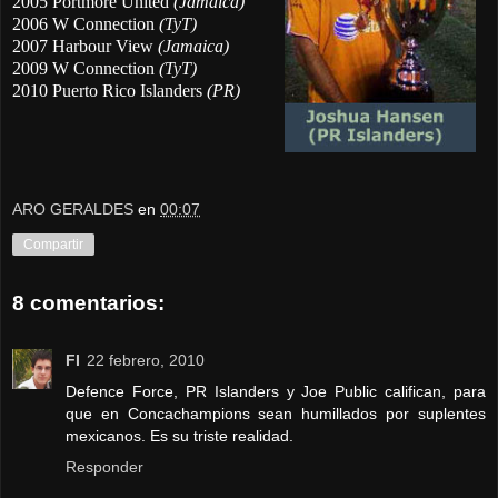
2005 Portmore United
(Jamaica)
2006 W Connection
(TyT)
2007 Harbour View
(Jamaica)
2009 W Connection
(TyT)
2010 Puerto Rico Islanders
(PR)
ARO GERALDES
en
00:07
Compartir
8 comentarios:
FI
22 febrero, 2010
Defence Force, PR Islanders y Joe Public califican, para
que en Concachampions sean humillados por suplentes
mexicanos. Es su triste realidad.
Responder