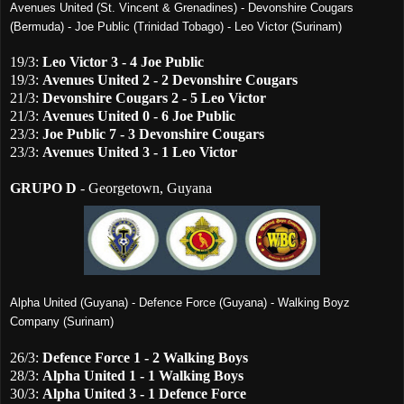
Avenues United (St. Vincent & Grenadines) - Devonshire Cougars
(Bermuda) -
Joe Public (Trinidad Tobago) -
Leo Victor (Surinam)
19/3:
Leo Victor
3 - 4
Joe Public
19/3:
Avenues United
2 - 2
Devonshire Cougars
21/3:
Devonshire Cougars
2 - 5
Leo Victor
21/3:
Avenues United
0 - 6
Joe Public
23/3:
Joe Public
7 - 3
Devonshire Cougars
23/3:
Avenues United
3 - 1
Leo Victor
GRUPO D
- Georgetown, Guyana
Alpha United (Guyana) - Defence Force (Guyana) - Walking Boyz
Company (Surinam)
26/3:
Defence Force
1 - 2
Walking Boys
28/3:
Alpha United
1 - 1
Walking Boys
30/3:
Alpha United
3 - 1
Defence Force