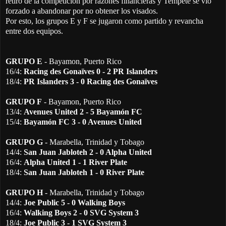
retiró de la competición por razones financieras y Tempête se vio
forzado a abandonar por no obtener los visados.
Por esto, los grupos E y F se jugaron como partido y revancha
entre dos equipos.
GRUPO E
- Bayamon, Puerto Rico
16/4:
Racing des Gonaïves
0 - 2
PR Islanders
18/4:
PR Islanders
3 - 0
Racing des Gonaïves
GRUPO F
- Bayamon, Puerto Rico
13/4:
Avenues United
2 - 5
Bayamón FC
15/4:
Bayamón FC
3 - 0
Avenues United
GRUPO G
- Marabella, Trinidad y Tobago
14/4:
San Juan Jabloteh
2 - 0
Alpha United
16/4:
Alpha United
1 - 1
River Plate
18/4:
San Juan Jabloteh
1 - 0
River Plate
GRUPO H
- Marabella, Trinidad y Tobago
14/4:
Joe Public
5 - 0
Walking Boys
16/4:
Walking Boys
2 - 0
SVG System 3
18/4:
Joe Public
3 - 1
SVG System 3