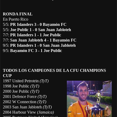
RONDA FINAL
En Puerto Rico
5/5:
PR Islanders
3 - 0
Bayamón FC
5/5:
Joe Public
1 - 0
San Juan Jabloteh
7/7:
PR Islanders
1 - 1
Joe Public
7/7:
San Juan Jabloteh
4 - 1
Bayamón FC
9/5:
PR Islanders
1 - 0
San Juan Jabloteh
9/5:
Bayamón FC
3 - 1
Joe Public
TODOS LOS CAMPEONES DE LA CFU CHAMPIONS
CUP
1997 United Petrotrin
(TyT)
1998 Joe Public
(TyT)
2000 Joe Public
(TyT)
2001 Defence Force
(TyT)
2002 W Connection
(TyT)
2003 San Juan Jabloteh
(TyT)
2004 Harbour View
(Jamaica)