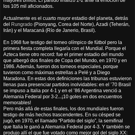
mayores brillos. El partido finalizó 2-2 ante la emoción de
los 105 mil aficionados.
Actualmente es el cuarto mayor estadio del planeta, detrás
del
Rungrado
(Pionyang, Corea del Norte), Azadi (Teherán,
Irán) y el Maracaná (Río de Janerio, Brasil).
En 1968 fue testigo del torneo olímpico de fútbol pero la
primera fiesta completa llegaría con el Mundial. Porque el
Azteca tiene otro record: fue el primer estadio del mundo
que albergó dos finales de Copa del Mundo, en 1970 y en
1986. Además, fueron dos torneos especiales, porque
tuvieron como máximas estrellas a Pelé y a Diego
Maradona. En estas dos definiciones las tribunas estuvieron
llenas para presenciar partidos inolvidables: en el ’70 Brasil
se impuso a Italia por 4-1 y en el ’86 Argentina venció a
Alemania Federal por 3-2...¡10 goles en dos encuentros
memorables!
Pero más allá de estas finales, los dos mundiales fueron
testigo de más hechos trascendentes. En su césped se
jugó, en 1970, el llamado “Partido del siglo”, la semifinal
que Italia le ganó a Alemania Federal por 4-3. Y también se
produjo allí el que fue votado como mejor gol del siglo XX: