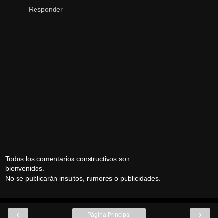
Responder
Todos los comentarios constructivos son
bienvenidos.
No se publicarán insultos, rumores o publicidades.
‹
›
Página Principal