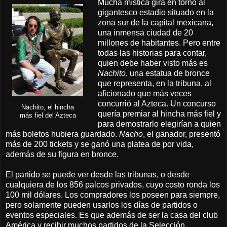
Mucha mística gira en torno al
gigantesco estadio situado en la
zona sur de la capital mexicana,
una inmensa ciudad de 20
millones de habitantes. Pero entre
todas las historias para contar,
quien debe haber visto más es
Nachito
, una estatua de bronce
que representa, en la tribuna, al
aficionado que más veces
concurrió al Azteca. Un concurso
Nachito, el hincha
quería premiar al hincha más fiel y
más fiel del Azteca
para demostrarlo elegirían a quien
más boletos hubiera guardado.
Nacho
, el ganador, presentó
más de 200 tickets y se ganó una platea de por vida,
además de su figura en bronce.
El partido se puede ver desde las tribunas, o desde
cualquiera de los 856 palcos privados, cuyo costo ronda los
100 mil dólares. Los compradores los poseen para siempre,
pero solamente pueden usarlos los días de partidos o
eventos especiales. Es que además de ser la casa del club
América y recibir muchos partidos de la Selección