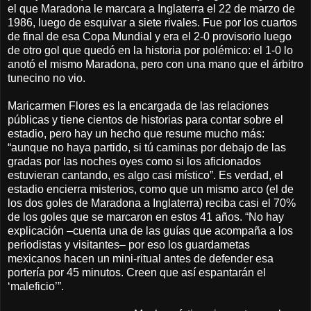
el que Maradona le marcara a Inglaterra el 22 de marzo de
1986, luego de esquivar a siete rivales. Fue por los cuartos
de final de esa Copa Mundial y era el 2-0 provisorio luego
de otro gol que quedó en la historia por polémico: el 1-0 lo
anotó el mismo Maradona, pero con una mano que el árbitro
tunecino no vio.
Maricarmen Flores es la encargada de las relaciones
públicas y tiene cientos de historias para contar sobre el
estadio, pero hay un hecho que resume mucho más:
“aunque no haya partido, si tú caminas por debajo de las
gradas por las noches oyes como si los aficionados
estuvieran cantando, es algo casi místico”. Es verdad, el
estadio encierra misterios, como que un mismo arco (el de
los dos goles de Maradona a Inglaterra) reciba casi el 70%
de los goles que se marcaron en estos 41 años. “No hay
explicación –cuenta una de las guías que acompaña a los
periodistas y visitantes– por eso los guardametas
mexicanos hacen un mini-ritual antes de defender esa
portería por 45 minutos. Creen que así espantarán el
‘maleficio’”.